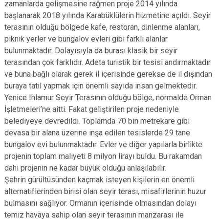
zamanlarda gelişmesine rağmen proje 2014 yılında
başlanarak 2018 yılında Karabüklülerin hizmetine açıldı. Seyir
terasının olduğu bölgede kafe, restoran, dinlenme alanları,
piknik yerler ve bungalov evleri gibi farklı alanlar
bulunmaktadır. Dolayısıyla da burası klasik bir seyir
terasından çok farklıdır. Adeta turistik bir tesisi andırmaktadır
ve buna bağlı olarak gerek il içerisinde gerekse de il dışından
buraya tatil yapmak için önemli sayıda insan gelmektedir.
Yenice Ihlamur Seyir Terasının olduğu bölge, normalde Orman
İşletmeleri’ne aitti. Fakat geliştirilen proje nedeniyle
belediyeye devredildi. Toplamda 70 bin metrekare gibi
devasa bir alana üzerine inşa edilen tesislerde 29 tane
bungalov evi bulunmaktadır. Evler ve diğer yapılarla birlikte
projenin toplam maliyeti 8 milyon lirayı buldu. Bu rakamdan
dahi projenin ne kadar büyük olduğu anlaşılabilir.
Şehrin gürültüsünden kaçmak isteyen kişilerin en önemli
alternatiflerinden birisi olan seyir terası, misafirlerinin huzur
bulmasını sağlıyor. Ormanın içerisinde olmasından dolayı
temiz havaya sahip olan seyir terasının manzarası ile