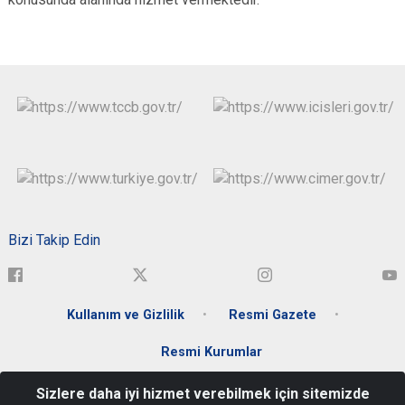
Bizi Takip Edin
Kullanım ve Gizlilik
Resmi Gazete
Resmi Kurumlar
Sizlere daha iyi hizmet verebilmek için sitemizde
Yeşil Mahalle Atatürk Bulvarı No:92 Karabük Valiliği 78100