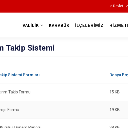
e-Devlet
VALİLİK
KARABÜK
İLÇELERİMİZ
HİZMET
Valilikler
m Takip Sistemi
tırım Takip Formu
15 KB
Proje Formu
19 KB
ı Kuruluş Dönem Raporu
38 KB