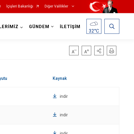
İçişleri Bakanlığı
Diğer Valilikler
LERİMİZ
GÜNDEM
İLETİŞİM
32
°C
indir
indir
indir