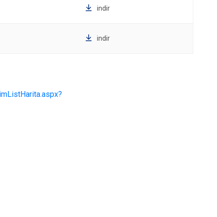
indir
indir
rimListHarita.aspx?