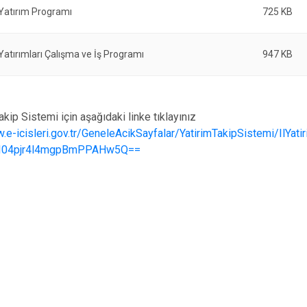
 Yatırım Programı
725 KB
 Yatırımları Çalışma ve İş Programı
947 KB
Takip Sistemi için aşağıdaki linke tıklayınız
.e-icisleri.gov.tr/GeneleAcikSayfalar/YatirimTakipSistemi/IlYati
fI04pjr4l4mgpBmPPAHw5Q==