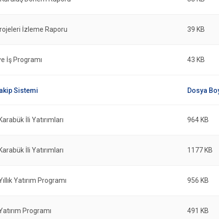
rojeleri İzleme Raporu
39 KB
ve İş Programı
43 KB
Karabük İli Yatırımları
964 KB
Karabük İli Yatırımları
1177 KB
 Yıllık Yatırım Programı
956 KB
 Yatırım Programı
491 KB