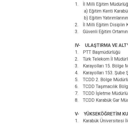
1. İl Milli Eğitim Müdürlü
a) Eğitim Kenti Karabük
b) Eğitim Yatırımlarının 
2. İl Milli Eğitim Disiplin 
3. Güvenli Eğitim Ortamını
IV- ULAŞTIRMA VE ALT
1. PTT Başmüdürlüğü
2. Türk Telekom İl Müdür
3. Karayolları 15. Bölge Mü
4. Karayolları 153. Şube Ş
5. TCDD 2. Bölge Müdürlüğü 
6. TCDD Taşımacılık Bölge 
7. TCDD İşletme Müdürlü
8. TCDD Karabük Gar Müd
V- YÜKSEKÖĞRETİM KU
1. Karabük Üniversitesi İle