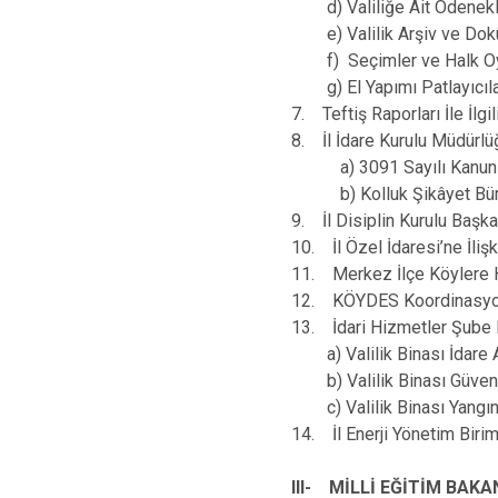
d) Valiliğe Ait Ödenekle
e) Valilik Arşiv ve Dokü
f) Seçimler ve Halk Oylama
g) El Yapımı Patlayıcıla
7. Teftiş Raporları İle İlg
8. İl İdare Kurulu Müdürlü
a) 3091 Sayılı Kanun İle 
b) Kolluk Şikâyet B
9. İl Disiplin Kurulu Başka
10. İl Özel İdaresi’ne İlişk
11. Merkez İlçe Köylere H
12. KÖYDES Koordinasyon B
13. İdari Hizmetler Şube
a) Valilik Binası İdare A
b) Valilik Binası Güvenli
c) Valilik Binası Yangın Gü
14. İl Enerji Yönetim Birim
III- MİLLİ EĞİTİM BAKA