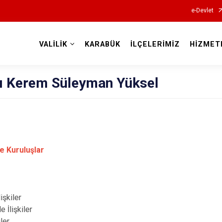
e-Devlet
VALİLİK
KARABÜK
İLÇELERİMİZ
HİZMET
Valilikler
sı Kerem Süleyman Yüksel
e Kuruluşlar
işkiler
 İlişkiler
ler