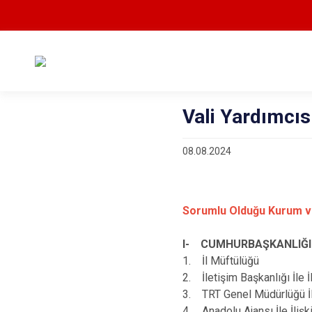
Vali Yardımcı
08.08.2024
Sorumlu Olduğu Kurum v
I- CUMHURBAŞKANLIĞI
1. İl Müftülüğü
2. İletişim Başkanlığı İle İl
3. TRT Genel Müdürlüğü İle
4. Anadolu Ajansı İle İlişki