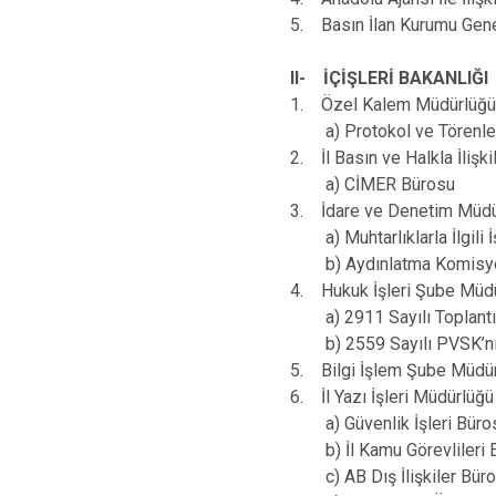
5. Basın İlan Kurumu Genel
II- İÇİŞLERİ BAKANLIĞI
1. Özel Kalem Müdürlüğü
a) Protokol ve Törenlere
2. İl Basın ve Halkla İlişk
a) CİMER Bürosu
3. İdare ve Denetim Müdü
a) Muhtarlıklarla İlgili İ
b) Aydınlatma Komisyonun
4. Hukuk İşleri Şube Müd
a) 2911 Sayılı Toplantı ve
b) 2559 Sayılı PVSK’nın Ek
5. Bilgi İşlem Şube Müdü
6. İl Yazı İşleri Müdürlüğü
a) Güvenlik İşleri Büro
b) İl Kamu Görevlileri Et
c) AB Dış İlişkiler Bür