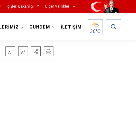
İçişleri Bakanlığı
Diğer Valilikler
LERİMİZ
GÜNDEM
İLETİŞİM
36
°C