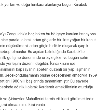
tik yerleri ve doğa harikası alanlarıya bugün Karabük
ara’yı Zonguldak’a bağlarken bu bölgeye kurulan istasyona
ine paralel olarak artan göçlerle birlikte yoğun bir konut
inin düşünülmesi, artan göçle birlikte oluşacak çarpık
ebep olmuştur. Bu açıdan bakıldığında Karabük’te
in ilk gelişme döneminde ortaya çıkan ve bugün şehir
e yerleşim düzenli değildir. İkinci kısım ise
alanlarını kapsayan nispeten düzenli bir yapılaşmanın
ebilir. Gecekondulaşmanın önüne geçebilmek amacıyla 1969
şaatları 1980 yılı başlarında tamamlamıştır. Bu sayede
esinde ağırlıklı olarak Kardemir emeklilerinin oturduğu
r ve Şirinevler Mahallerini tercih ettikleri görülmektedir.
esi olmasının etkisi vardır.