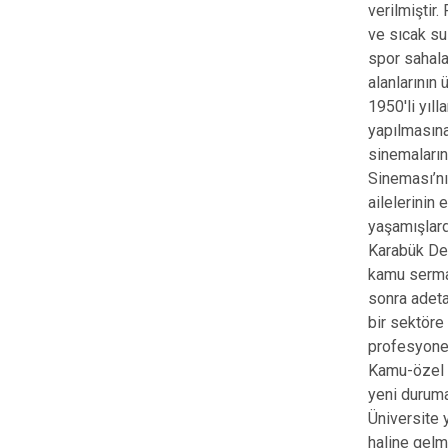
verilmiştir
ve sıcak su
spor sahala
alanlarının
1950'li yıl
yapılmasına
sinemaların
Sineması’nı
ailelerinin
yaşamışlard
Karabük Dem
kamu sermay
sonra adeta
bir sektöre
profesyonel 
Kamu-özel s
yeni duruma
Üniversite 
haline gelm