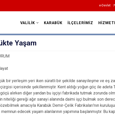
e-Devlet
VALİLİK
KARABÜK
İLÇELERİMİZ
HİZMET
Valilikler
ükte Yaşam
URUM
Hayat
ük bir yerleşim yeri iken süratli bir şekilde sanayileşme ve eş z
çizgisi içerisinde şekillenmiştir. Kent aldığı yoğun göç ile adeta 
 göçü alırken diğer yandan bu işçiyi fabrikada tutmak zorunda olm
şin niteliği gereği ağır sanayi alanında daimi işçi bulmak son de
özebilmek amacıyla Karabük Demir-Çelik Fabrikaları’nın kuruluşu
nı memnun edecek yaşam alanlarının yapımına başlanmıştır. Bu kap