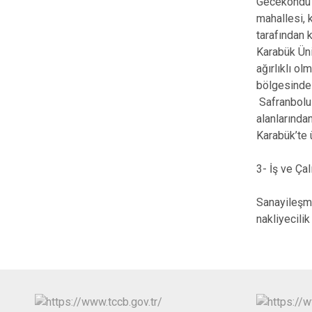
Gecekondu y
mahallesi, 
tarafından 
Karabük Üni
ağırlıklı o
bölgesinde 
Safranbolu 
alanlarında
Karabük’te 
3- İş ve Ça
Sanayileşme
nakliyecili