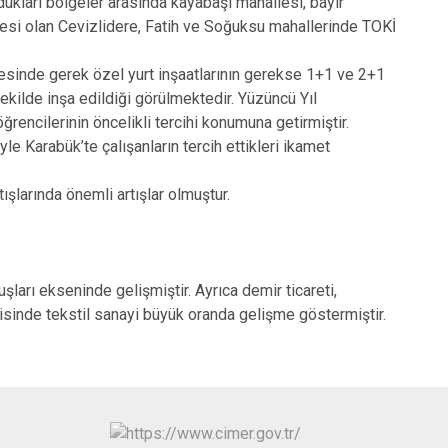
dukları bölgeler arasında kayabaşı mahallesi, bayır
gesi olan Cevizlidere, Fatih ve Soğuksu mahallerinde TOKİ
llesinde gerek özel yurt inşaatlarının gerekse 1+1 ve 2+1
şekilde inşa edildiği görülmektedir. Yüzüncü Yıl
ğrencilerinin öncelikli tercihi konumuna getirmiştir.
le Karabük’te çalışanların tercih ettikleri ikamet
ışlarında önemli artışlar olmuştur.
şları ekseninde gelişmiştir. Ayrıca demir ticareti,
misinde tekstil sanayi büyük oranda gelişme göstermiştir.