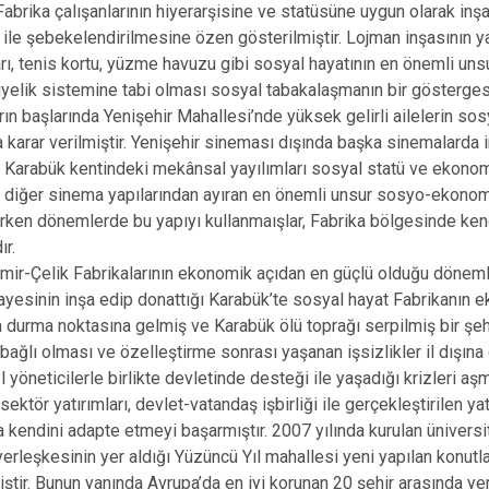
. Fabrika çalışanlarının hiyerarşisine ve statüsüne uygun olarak in
 ile şebekelendirilmesine özen gösterilmiştir. Lojman inşasının ya
rı, tenis kortu, yüzme havuzu gibi sosyal hayatının en önemli unsu
 üyelik sistemine tabi olması sosyal tabakalaşmanın bir göstergesi
ların başlarında Yenişehir Mahallesi’nde yüksek gelirli ailelerin so
 karar verilmiştir. Yenişehir sineması dışında başka sinemalarda i
 Karabük kentindeki mekânsal yayılımları sosyal statü ve ekonomi
 diğer sinema yapılarından ayıran en önemli unsur sosyo-ekonomi
 erken dönemlerde bu yapıyı kullanmaışlar, Fabrika bölgesinde kend
ır.
ir-Çelik Fabrikalarının ekonomik açıdan en güçlü olduğu döneml
esinin inşa edip donattığı Karabük’te sosyal hayat Fabrikanın e
 durma noktasına gelmiş ve Karabük ölü toprağı serpilmiş bir şehi
 bağlı olması ve özelleştirme sonrası yaşanan işsizlikler il dışına
yöneticilerle birlikte devletinde desteği ile yaşadığı krizleri aşm
ektör yatırımları, devlet-vatandaş işbirliği ile gerçekleştirilen 
 kendini adapte etmeyi başarmıştır. 2007 yılında kurulan üniversit
yerleşkesinin yer aldığı Yüzüncü Yıl mahallesi yeni yapılan konutla
iştir. Bunun yanında Avrupa’da en iyi korunan 20 şehir arasında ye