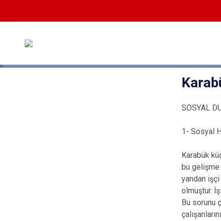
Karab
SOSYAL D
1- Sosyal 
Karabük küç
bu gelişme 
yandan işçi
olmuştur. İ
Bu sorunu ç
çalışanları