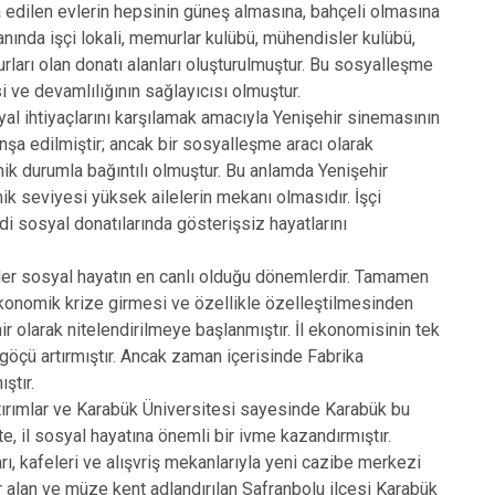
şa edilen evlerin hepsinin güneş almasına, bahçeli olmasına
nında işçi lokali, memurlar kulübü, mühendisler kulübü,
rları olan donatı alanları oluşturulmuştur. Bu sosyalleşme
 ve devamlılığının sağlayıcısı olmuştur.
syal ihtiyaçlarını karşılamak amacıyla Yenişehir sinemasının
nşa edilmiştir; ancak bir sosyalleşme aracı olarak
k durumla bağıntılı olmuştur. Bu anlamda Yenişehir
k seviyesi yüksek ailelerin mekanı olmasıdır. İşçi
i sosyal donatılarında gösterişsiz hayatlarını
er sosyal hayatın en canlı olduğu dönemlerdir. Tamamen
konomik krize girmesi ve özellikle özelleştilmesinden
r olarak nitelendirilmeye başlanmıştır. İl ekonomisinin tek
 göçü artırmıştır. Ancak zaman içerisinde Fabrika
ıştır.
yatırımlar ve Karabük Üniversitesi sayesinde Karabük bu
e, il sosyal hayatına önemli bir ivme kazandırmıştır.
rı, kafeleri ve alışvriş mekanlarıyla yeni cazibe merkezi
r alan ve müze kent adlandırılan Safranbolu ilçesi Karabük