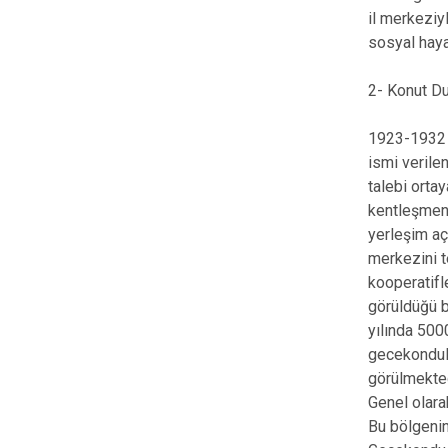
il merkeziy
sosyal haya
2- Konut D
1923-1932 y
ismi verile
talebi orta
kentleşmen
yerleşim aç
merkezini t
kooperatifl
görüldüğü b
yılında 500
gecekondula
görülmekted
Genel olarak
Bu bölgenin