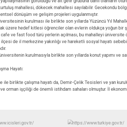
apılaşmasının görüldüğü ve alt gelir grubuna dahil olanların otur
kurtuluş mahallesi, dökecek mahallesi sayılabilir. Gecekondu böl
kentsel dönüşüm ve gelişim projeleri uygulanmıştır.
versitesinin kurulması ile birlikte son yıllarda Yüzüncü Yıl Maha
lmak üzere hedef kitlesi öğrenciler olan evlerin oldukça yoğun bir 
cafe ve fast food türü yerlerin açılması, bu mahalleyi üniversite ö
ilçesi de il merkezine yakınlığı ve hareketli sosyal hayatı sebebiy
ndır.
üniversitenin kurulmasıyla birlikte son yıllarda konut yapımı ve sat
lışma Hayatı:
 ile birlikte çalışma hayatı da, Demir-Çelik Tesisleri ve yan kurulu
k ve orman işçiliği de önemli istihdam sahaları olmuştur. İl ekono