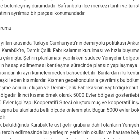
le bütünleşmiş durumdadır. Safranbolu ilçe merkezi tarihi ve turis
tının ayrılmaz bir parçası konumundadır.
urumu
ılları arasında Türkiye Cumhuriyeti’nin demiryolu politikası Ank
n Karabük’te, Demir Çelik Fabrikalarının kurulması ve hızla büyümes
ya çıkmıştır. Şehrin planlaması yapılırken sadece Yenişehir bölges
in hesap edilmemesi kentleşme sürecinde plansız yapılaşmaya s
ısından iki ayrı kümelenmeden bahsedilebilir. Bunlardan ilki kent
eşkil eden kısımlardır. Kısmen gecekondularla çevrilmiş bu bölümd
eşme sonucu oluşan ve Demir-Çelik Fabrikasının yaptırdığı konut 
ölgedir. İkinci kısıma örnek olarak 5000 Evler bölgesi gösteril
0 Evler İşçi Yapı Kooperatifi Sitesi oluşturulmuş ve kooperatif in
şma bu alanlarda belli ölçüde önlenmiştir. Bugün 5000 evler bölg
ir.
 bakıldığında Karabük’te üst gelir grubuna dahil olanların Yenişehi
 tercih edilmesinde bu yerleşim yerlerinin okullar ve hastane bölg